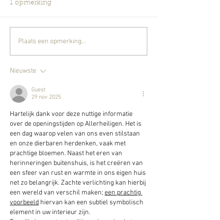
1 opmerking
Pioenen
Plaats een opmerking...
Kermiskoopjes op de
zomerbloeiers
Nieuwste
Guest
29 nov 2025
Hartelijk dank voor deze nuttige informatie 
over de openingstijden op Allerheiligen. Het is 
een dag waarop velen van ons even stilstaan 
en onze dierbaren herdenken, vaak met 
prachtige bloemen. Naast het eren van 
herinneringen buitenshuis, is het creëren van 
een sfeer van rust en warmte in ons eigen huis 
net zo belangrijk. Zachte verlichting kan hierbij 
een wereld van verschil maken; 
een prachtig 
voorbeeld
 hiervan kan een subtiel symbolisch 
element in uw interieur zijn.