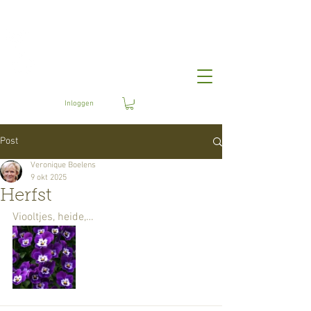
Bloemisterij
Boelens
Inloggen
Post
Veronique Boelens
9 okt 2025
Herfst
Viooltjes, heide,…