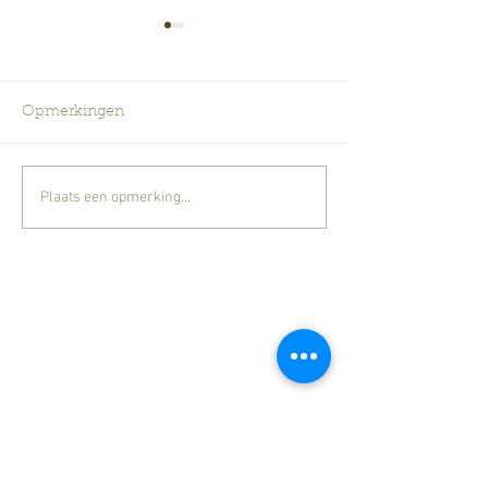
Opmerkingen
Pioenen
Plaats een opmerking...
Kermiskoopjes op de
zomerbloeiers
Bloemisterij
Boelens
Bloemisterij Boelens