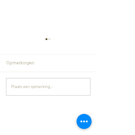
Opmerkingen
Pioenen
Plaats een opmerking...
Kermiskoopjes op de
zomerbloeiers
Bloemisterij