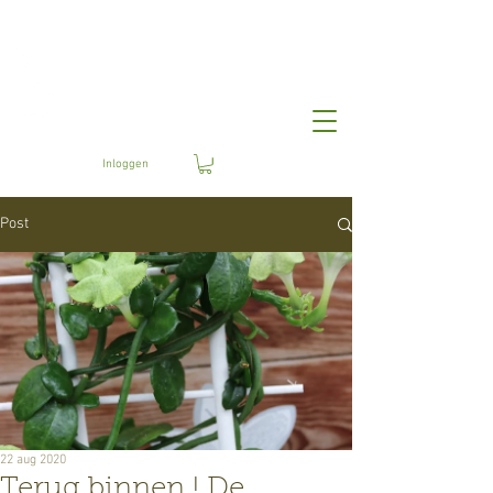
Bloemisterij
Boelens
Inloggen
Post
22 aug 2020
Terug binnen ! De