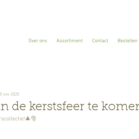
Over ons
Assortiment
Contact
Bestellen
5 nov 2025
in de kerstsfeer te kom
scollectie!🎄🎅