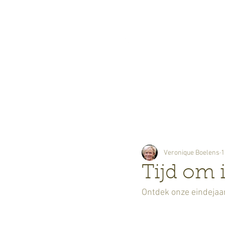
Bloemisterij
Boelens
Veronique Boelens
1
Tijd om 
Ontdek onze eindejaar