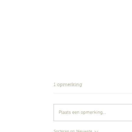
1 opmerking
Plaats een opmerking...
Gesloten tot 25/8 wegens
Sorteren op:
Nieuwste