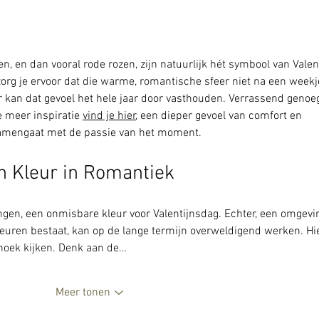
zomerbloeiers
n, en dan vooral rode rozen, zijn natuurlijk hét symbool van Valent
zorg je ervoor dat die warme, romantische sfeer niet na een weekj
ur kan dat gevoel het hele jaar door vasthouden. Verrassend genoe
 meer inspiratie 
vind je hier
, een dieper gevoel van comfort en 
t samengaat met de passie van het moment.
n Kleur in Romantiek
ngen, een onmisbare kleur voor Valentijnsdag. Echter, een omgevi
 kleuren bestaat, kan op de lange termijn overweldigend werken. Hi
hoek kijken. Denk aan de…
Meer tonen