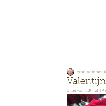
Bloemisterij
Boelens
Veronique Boelens
5
Valentij
Open van 7:30 tot 19 