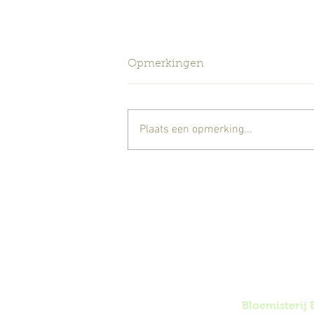
Opmerkingen
Plaats een opmerking...
Gesloten tot 25/8 wegens
herstel schouderoperatie
Bloemisterij 