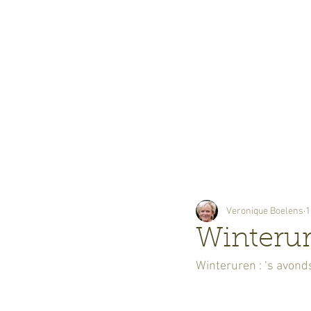
Bloemisterij
Boelens
Veronique Boelens
1
Winteru
Winteruren : ‘s avonds