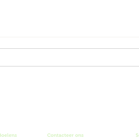
Pioe
Kermiskoopjes op de
zomerbloeiers
Boelens
Contacteer ons
S